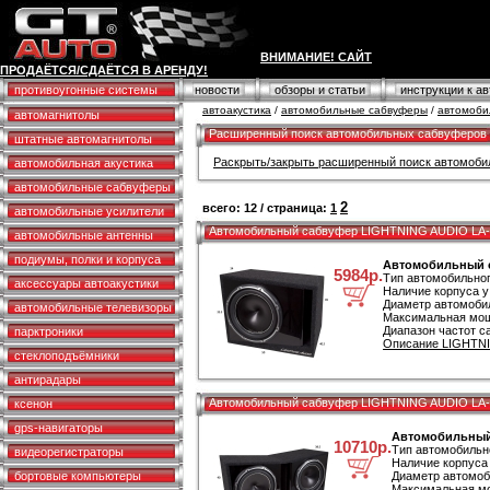
ВНИМАНИЕ! САЙТ
ПРОДАЁТСЯ/СДАЁТСЯ В АРЕНДУ!
противоугонные системы
новости
обзоры и статьи
инструкции к а
автоакустика
/
автомобильные сабвуферы
/
автомоби
автомагнитолы
Расширенный поиск автомобильных сабвуферов
штатные автомагнитолы
Раскрыть/закрыть расширенный поиск автомоб
автомобильная акустика
автомобильные сабвуферы
2
всего: 12 / страница:
1
автомобильные усилители
Автомобильный сабвуфер LIGHTNING AUDIO LA
автомобильные антенны
подиумы, полки и корпуса
Автомобильный 
5984р.
Тип автомобильно
аксессуары автоакустики
Наличие корпуса у
Диаметр автомоби
автомобильные телевизоры
Максимальная мощ
Диапазон частот с
парктроники
Описание LIGHTNI
стеклоподъёмники
антирадары
Автомобильный сабвуфер LIGHTNING AUDIO LA
ксенон
gps-навигаторы
Автомобильный
10710р.
Тип автомобильн
видеорегистраторы
Наличие корпуса 
бортовые компьютеры
Диаметр автомоб
Максимальная мо