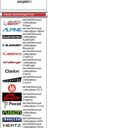
АКЦИИ!!!
наши производители
автомобильные
сабвуферы
Adagio
автомобильные
сабвуферы Alpine
автомобильные
сабвуферы
Audiobahn
автомобильные
сабвуферы
Blaupunkt
автомобильные
сабвуферы
Cadence
автомобильные
сабвуферы
Challenger
автомобильные
сабвуферы
Clarion
автомобильные
сабвуферы
Crunch
автомобильные
сабвуферы DLS
автомобильные
сабвуферы
Dragster
автомобильные
сабвуферы Focal
автомобильные
сабвуферы
Fusion
автомобильные
сабвуферы Helix
автомобильные
сабвуферы Hertz