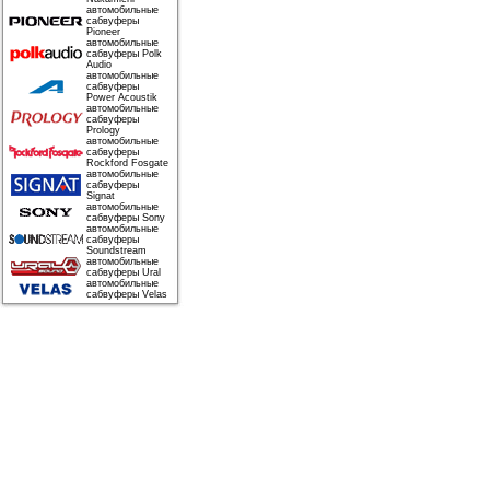
автомобильные
сабвуферы
Pioneer
автомобильные
сабвуферы Polk
Audio
автомобильные
сабвуферы
Power Acoustik
автомобильные
сабвуферы
Prology
автомобильные
сабвуферы
Rockford Fosgate
автомобильные
сабвуферы
Signat
автомобильные
сабвуферы Sony
автомобильные
сабвуферы
Soundstream
автомобильные
сабвуферы Ural
автомобильные
сабвуферы Velas