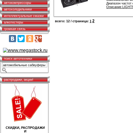
автокомпрессоры
Диапазон частот 
Описание LIGHTN
автохолодильники
интеллектуальные смазки
2
всего: 12 / страница:
1
алкотестеры
громкая связь
поиск автотехники
распродажи, акции!
СКИДКИ, РАСПРОДАЖИ
И