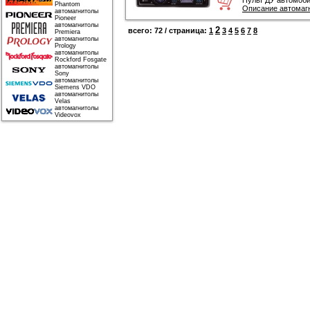
Пульт ДУ автомоби
Phantom
Описание автомаг
автомагнитолы
Pioneer
автомагнитолы
2
всего: 72 / страница:
1
3
4
5
6
7
8
Premiera
автомагнитолы
Prology
автомагнитолы
Rockford Fosgate
автомагнитолы
Sony
автомагнитолы
Siemens VDO
автомагнитолы
Velas
автомагнитолы
Videovox