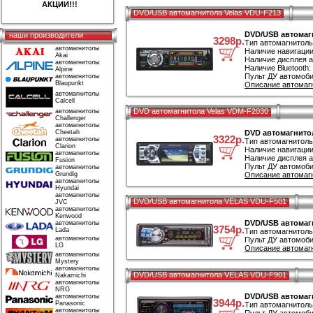
АКЦИИ!!!
DVD/USB автомагнитола Velas VDU-F213
DVD/USB автомагн
наши производители
3298р.
Тип автомагнитол
автомагнитолы
Наличие навигации
Akai
Наличие дисплея а
автомагнитолы
Наличие Bluetooth:
Alpine
Пульт ДУ автомоби
автомагнитолы
Blaupunkt
Описание автомагн
автомагнитолы
Calcell
DVD автомагнитола Velas VDM-F2030
автомагнитолы
Challenger
автомагнитолы
Cheetah
DVD автомагнитол
3322р.
автомагнитолы
Тип автомагнитол
Clarion
Наличие навигации
автомагнитолы
Наличие дисплея а
Fusion
Пульт ДУ автомоби
автомагнитолы
Grundig
Описание автомагн
автомагнитолы
Hyundai
автомагнитолы
DVD/USB автомагнитола VELAS VDU-F501
JVC
автомагнитолы
Kenwood
DVD/USB автомаг
автомагнитолы
3754р.
Lada
Тип автомагнитол
автомагнитолы
Пульт ДУ автомоби
LG
Описание автомаг
автомагнитолы
Mystery
автомагнитолы
DVD/USB автомагнитола VELAS VDU-F901
Nakamichi
автомагнитолы
NRG
DVD/USB автомаг
автомагнитолы
3944р.
Panasonic
Тип автомагнитол
автомагнитолы