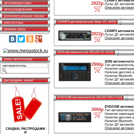
CD/MP3 автомагни
2822р.
автокомпрессоры
Пульт ДУ автомоби
Описание автомагн
автохолодильники
интеллектуальные смазки
CD/MP3 автомагнитола Velas VC-603G
алкотестеры
громкая связь
CD/MP3 автомагни
2822р.
Пульт ДУ автомоби
Описание автомагн
2DIN автомагнитола VELAS VC-D101
поиск автотехники
2DIN автомагнит
2906р.
Тип автомагнитол
Наличие навигации
Наличие дисплея а
Наличие Bluetooth:
Пульт ДУ автомоби
распродажи, акции!
Описание автомаг
DVD/USB автомагнитола VELAS VDU-F211
DVD/USB автомаг
3094р.
Тип автомагнитол
Наличие навигации
Наличие дисплея а
Наличие Bluetooth:
Пульт ДУ автомоби
Описание автомаг
СКИДКИ, РАСПРОДАЖИ
И