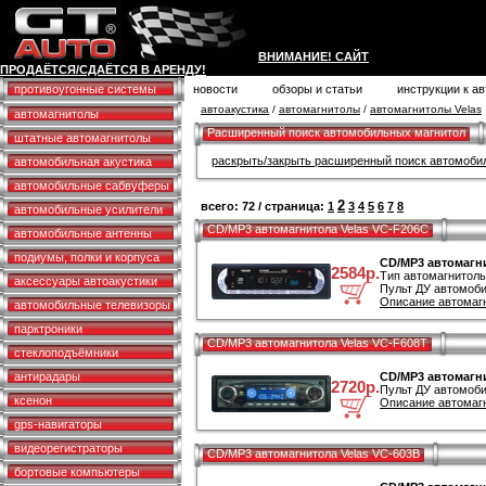
ВНИМАНИЕ! САЙТ
ПРОДАЁТСЯ/СДАЁТСЯ В АРЕНДУ!
противоугонные системы
новости
обзоры и статьи
инструкции к а
автоакустика
/
автомагнитолы
/
автомагнитолы Velas
автомагнитолы
Расширенный поиск автомобильных магнитол
штатные автомагнитолы
раскрыть/закрыть расширенный поиск автомоби
автомобильная акустика
автомобильные сабвуферы
2
всего: 72 / страница:
1
3
4
5
6
7
8
автомобильные усилители
CD/MP3 автомагнитола Velas VC-F206C
автомобильные антенны
подиумы, полки и корпуса
CD/MP3 автомагни
2584р.
Тип автомагнитол
аксессуары автоакустики
Пульт ДУ автомоби
Описание автомагн
автомобильные телевизоры
парктроники
CD/MP3 автомагнитола Velas VC-F608T
стеклоподъёмники
антирадары
CD/MP3 автомагни
2720р.
Пульт ДУ автомоби
ксенон
Описание автомагн
gps-навигаторы
видеорегистраторы
CD/MP3 автомагнитола Velas VC-603B
бортовые компьютеры