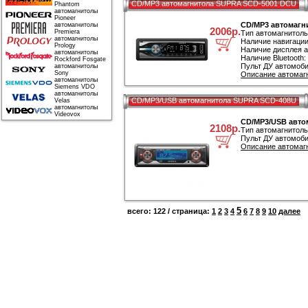
CD/MP3 автомагнитола SUPRA SCD-5001 DCU
Phantom
автомагнитолы
Pioneer
CD/MP3 автомагн
автомагнитолы
2006р.
Premiera
Тип автомагнитол
автомагнитолы
Наличие навигации
Prology
Наличие дисплея а
автомагнитолы
Наличие Bluetooth:
Rockford Fosgate
Пульт ДУ автомоби
автомагнитолы
Sony
Описание автомаг
автомагнитолы
Siemens VDO
автомагнитолы
CD/MP3/USB автомагнитола SUPRA SCD-408U
Velas
автомагнитолы
Videovox
CD/MP3/USB авто
2108р.
Тип автомагнитол
Пульт ДУ автомоби
Описание автомаг
5
всего: 122 / страница:
1
2
3
4
6
7
8
9
10
далее