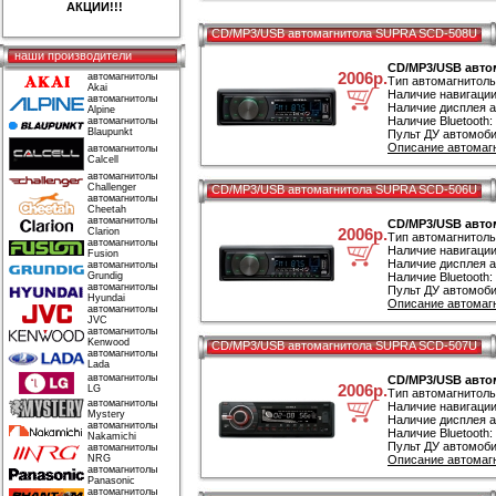
АКЦИИ!!!
CD/MP3/USB автомагнитола SUPRA SCD-508U
наши производители
CD/MP3/USB авто
2006р.
автомагнитолы
Тип автомагнитол
Akai
Наличие навигации
автомагнитолы
Наличие дисплея а
Alpine
Наличие Bluetooth:
автомагнитолы
Blaupunkt
Пульт ДУ автомоби
Описание автомаг
автомагнитолы
Calcell
автомагнитолы
Challenger
CD/MP3/USB автомагнитола SUPRA SCD-506U
автомагнитолы
Cheetah
автомагнитолы
CD/MP3/USB авто
2006р.
Clarion
Тип автомагнитол
автомагнитолы
Наличие навигации
Fusion
Наличие дисплея а
автомагнитолы
Grundig
Наличие Bluetooth:
автомагнитолы
Пульт ДУ автомоби
Hyundai
Описание автомаг
автомагнитолы
JVC
автомагнитолы
Kenwood
CD/MP3/USB автомагнитола SUPRA SCD-507U
автомагнитолы
Lada
автомагнитолы
CD/MP3/USB авто
2006р.
LG
Тип автомагнитол
автомагнитолы
Наличие навигации
Mystery
Наличие дисплея а
автомагнитолы
Наличие Bluetooth:
Nakamichi
Пульт ДУ автомоби
автомагнитолы
NRG
Описание автомаг
автомагнитолы
Panasonic
автомагнитолы