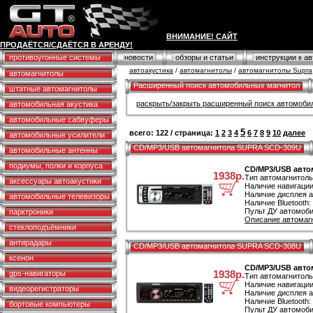
ВНИМАНИЕ! САЙТ
ПРОДАЁТСЯ/СДАЁТСЯ В АРЕНДУ!
противоугонные системы
новости
обзоры и статьи
инструкции к а
автоакустика
/
автомагнитолы
/
автомагнитолы Supra
автомагнитолы
Расширенный поиск автомобильных магнитол
штатные автомагнитолы
раскрыть/закрыть расширенный поиск автомоби
автомобильная акустика
автомобильные сабвуферы
5
всего: 122 / страница:
1
2
3
4
6
7
8
9
10
далее
автомобильные усилители
CD/MP3/USB автомагнитола SUPRA SCD-309U
автомобильные антенны
подиумы, полки и корпуса
CD/MP3/USB авто
1938р.
Тип автомагнитол
аксессуары автоакустики
Наличие навигации
Наличие дисплея а
автомобильные телевизоры
Наличие Bluetooth:
Пульт ДУ автомоби
парктроники
Описание автомаг
стеклоподъёмники
антирадары
CD/MP3/USB автомагнитола SUPRA SCD-308U
ксенон
CD/MP3/USB авто
1938р.
gps-навигаторы
Тип автомагнитол
Наличие навигации
видеорегистраторы
Наличие дисплея а
Наличие Bluetooth:
бортовые компьютеры
Пульт ДУ автомоби