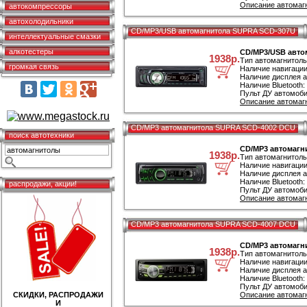
Описание автомаг
автокомпрессоры
автохолодильники
CD/MP3/USB автомагнитола SUPRA SCD-307U
интеллектуальные смазки
алкотестеры
CD/MP3/USB авто
1938р.
Тип автомагнитол
громкая связь
Наличие навигации
Наличие дисплея а
Наличие Bluetooth:
Пульт ДУ автомоби
Описание автомаг
CD/MP3 автомагнитола SUPRA SCD-4002 DCU
поиск автотехники
CD/MP3 автомагн
1938р.
Тип автомагнитол
Наличие навигации
Наличие дисплея а
Наличие Bluetooth:
распродажи, акции!
Пульт ДУ автомоби
Описание автомаг
CD/MP3 автомагнитола SUPRA SCD-4007 DCU
CD/MP3 автомагн
1938р.
Тип автомагнитол
Наличие навигации
Наличие дисплея а
Наличие Bluetooth:
Пульт ДУ автомоби
СКИДКИ, РАСПРОДАЖИ
Описание автомаг
И