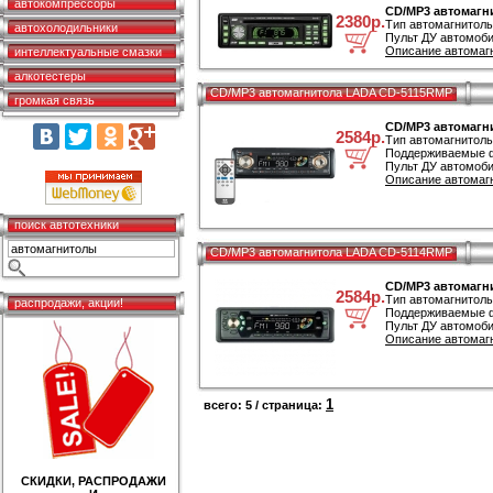
автокомпрессоры
CD/MP3 автомагн
2380р.
Тип автомагнитол
автохолодильники
Пульт ДУ автомоби
Описание автомаг
интеллектуальные смазки
алкотестеры
CD/MP3 автомагнитола LADA CD-5115RMP
громкая связь
CD/MP3 автомагн
2584р.
Тип автомагнитол
Поддерживаемые 
Пульт ДУ автомоби
Описание автомаг
поиск автотехники
CD/MP3 автомагнитола LADA CD-5114RMP
CD/MP3 автомагн
2584р.
Тип автомагнитол
распродажи, акции!
Поддерживаемые 
Пульт ДУ автомоби
Описание автомаг
1
всего: 5 / страница:
СКИДКИ, РАСПРОДАЖИ