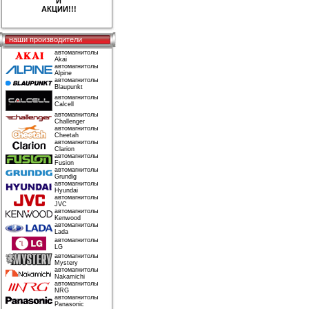
И
АКЦИИ!!!
наши производители
автомагнитолы
Akai
автомагнитолы
Alpine
автомагнитолы
Blaupunkt
автомагнитолы
Calcell
автомагнитолы
Challenger
автомагнитолы
Cheetah
автомагнитолы
Clarion
автомагнитолы
Fusion
автомагнитолы
Grundig
автомагнитолы
Hyundai
автомагнитолы
JVC
автомагнитолы
Kenwood
автомагнитолы
Lada
автомагнитолы
LG
автомагнитолы
Mystery
автомагнитолы
Nakamichi
автомагнитолы
NRG
автомагнитолы
Panasonic