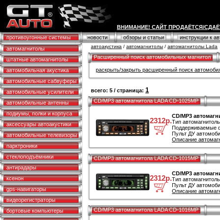
ВНИМАНИЕ! САЙТ ПРОДАЁТСЯ/СДАЁ
противоугонные системы
новости
обзоры и статьи
инструкции к а
автоакустика
/
автомагнитолы
/
автомагнитолы Lada
автомагнитолы
Расширенный поиск автомобильных магнитол
штатные автомагнитолы
раскрыть/закрыть расширенный поиск автомоби
автомобильная акустика
автомобильные сабвуферы
1
всего: 5 / страница:
автомобильные усилители
CD/MP3 автомагнитола LADA CD-1025MP
автомобильные антенны
подиумы, полки и корпуса
CD/MP3 автомагн
2312р.
Тип автомагнитол
аксессуары автоакустики
Поддерживаемые 
Пульт ДУ автомоби
автомобильные телевизоры
Описание автомаг
парктроники
стеклоподъёмники
CD/MP3 автомагнитола LADA CD-1015MP
антирадары
CD/MP3 автомагн
2312р.
ксенон
Тип автомагнитол
Пульт ДУ автомоби
gps-навигаторы
Описание автомаг
видеорегистраторы
CD/MP3 автомагнитола LADA CD-1016MP
бортовые компьютеры