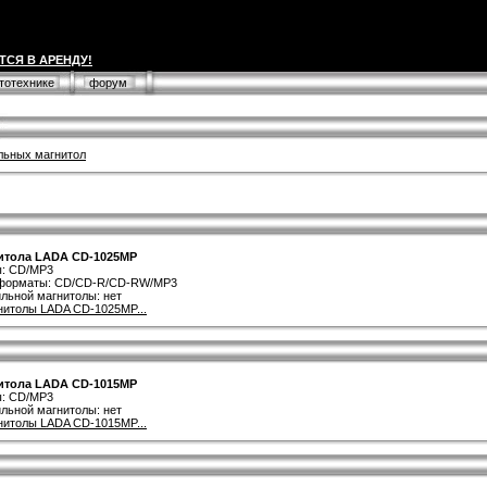
ТСЯ В АРЕНДУ!
втотехнике
форум
льных магнитол
итола LADA CD-1025MP
ы: CD/MP3
форматы: CD/CD-R/CD-RW/MP3
льной магнитолы: нет
нитолы LADA CD-1025MP...
итола LADA CD-1015MP
ы: CD/MP3
льной магнитолы: нет
нитолы LADA CD-1015MP...