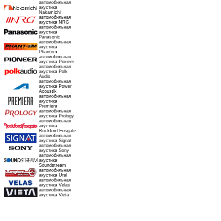
автомобильная
акустика
Nakamichi
автомобильная
акустика NRG
автомобильная
акустика
Panasonic
автомобильная
акустика
Phantom
автомобильная
акустика Pioneer
автомобильная
акустика Polk
Audio
автомобильная
акустика Power
Acoustik
автомобильная
акустика
Premiera
автомобильная
акустика Prology
автомобильная
акустика
Rockford Fosgate
автомобильная
акустика Signat
автомобильная
акустика Sony
автомобильная
акустика
Soundstream
автомобильная
акустика Ural
автомобильная
акустика Velas
автомобильная
акустика Vieta