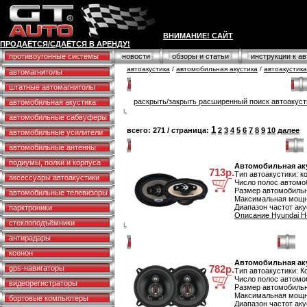
ВНИМАНИЕ! САЙТ
ПРОДАЁТСЯ/СДАЁТСЯ В АРЕНДУ!
противоугонные системы
новости
обзоры и статьи
инструкции к а
автоакустика
/
автомобильная акустика
/
автоакустик
автомагнитолы
Расширенный поиск автомобильной акустики
штатные автомагнитолы
раскрыть/закрыть расширенный поиск автоакуст
автомобильная акустика
автомобильные сабвуферы
1
всего: 271 / страница:
2
3
4
5
6
7
8
9
10
далее
автомобильные усилители
Автомобильная акустика Hyundai H-CSA694
автомобильные антенны
подиумы, полки и корпуса
Автомобильная аку
713р.
Тип автоакустики: к
аксессуары автоакустики
Число полос автомоб
Размер автомобильн
автомобильные телевизоры
Максимальная мощно
Диапазон частот аку
парктроники
Описание Hyundai H
стеклоподъёмники
антирадары
Автомобильная акустика Supra SRD-1353
ксенон
Автомобильная аку
782р.
gps-навигаторы
Тип автоакустики: К
Число полос автомоб
видеорегистраторы
Размер автомобильн
Максимальная мощно
бортовые компьютеры
Диапазон частот аку