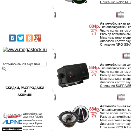
Описание Ivolga M 5
автокомпрессоры
автохолодильники
Автомобильная акустика NRG SS-A2113
интеллектуальные смазки
алкотестеры
Автомобильная ак
884р.
Тип автоакустики: 
громкая связь
Число полос автомоб
Размер автомобильн
Максимальная мощно
Диапазон частот аку
Описание NRG SS-A2
Автомобильная акустика SUPRA SBD-103BX
поиск автотехники
Автомобильная ак
884р.
Тип автоакустики: к
Число полос автомоб
Размер автомобильн
распродажи, акции!
Максимальная мощно
Диапазон частот аку
Описание SUPRA SB
СКИДКИ, РАСПРОДАЖИ
И
АКЦИИ!!!
Автомобильная акустика KICX RTS-100V
Автомобильная аку
наши производители
884р.
Тип автоакустики: к
Число полос автомоб
автомобильная
Размер автомобильн
акустика Adagio
Максимальная мощно
автомобильная
акустика Alpine
Диапазон частот аку
автомобильная
Описание KICX RTS-
акустика