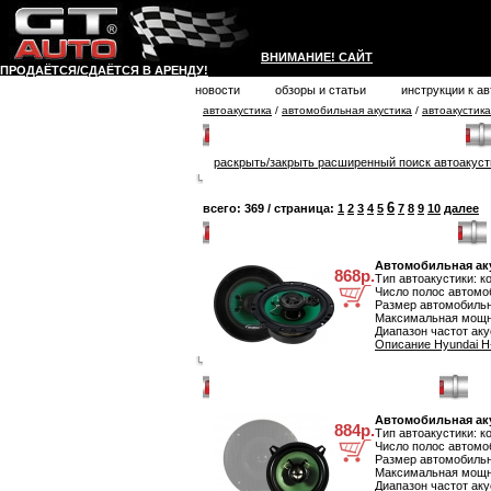
ВНИМАНИЕ! САЙТ
ПРОДАЁТСЯ/СДАЁТСЯ В АРЕНДУ!
противоугонные системы
новости
обзоры и статьи
инструкции к а
автоакустика
/
автомобильная акустика
/
автоакустик
автомагнитолы
Расширенный поиск автомобильной акустики
штатные автомагнитолы
раскрыть/закрыть расширенный поиск автоакуст
автомобильная акустика
автомобильные сабвуферы
6
всего: 369 / страница:
1
2
3
4
5
7
8
9
10
далее
автомобильные усилители
Автомобильная акустика Hyundai H-CSD603
автомобильные антенны
подиумы, полки и корпуса
Автомобильная аку
868р.
Тип автоакустики: к
аксессуары автоакустики
Число полос автомоб
Размер автомобильн
автомобильные телевизоры
Максимальная мощно
Диапазон частот аку
парктроники
Описание Hyundai H
стеклоподъёмники
антирадары
Автомобильная акустика Ivolga M 522MD
ксенон
Автомобильная аку
884р.
gps-навигаторы
Тип автоакустики: к
Число полос автомоб
видеорегистраторы
Размер автомобильн
Максимальная мощно
бортовые компьютеры
Диапазон частот аку