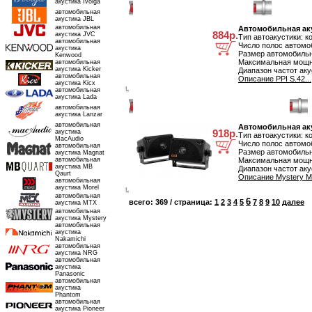
акустика Ivolga
Автомобильная акустика PPI S.42
автомобильная
акустика JBL
автомобильная
Автомобильная аку
884р.
акустика JVC
Тип автоакустики: к
автомобильная
Число полос автомоб
акустика
Размер автомобильн
Kenwood
Максимальная мощно
автомобильная
акустика Kicker
Диапазон частот аку
автомобильная
Описание PPI S.42...
акустика Kicx
автомобильная
акустика Lada
Автомобильная акустика Mystery MJ-103BX
автомобильная
акустика Lanzar
автомобильная
Автомобильная аку
918р.
акустика
Тип автоакустики: к
MacAudio
Число полос автомоб
автомобильная
Размер автомобильн
акустика Magnat
автомобильная
Максимальная мощно
акустика MB
Диапазон частот аку
Qaurt
Описание Mystery M
автомобильная
акустика Morel
автомобильная
6
всего: 369 / страница:
1
2
3
4
5
7
8
9
10
далее
акустика MTX
автомобильная
акустика Mystery
автомобильная
акустика
Nakamichi
автомобильная
акустика NRG
автомобильная
акустика
Panasonic
автомобильная
акустика
Phantom
автомобильная
акустика Pioneer