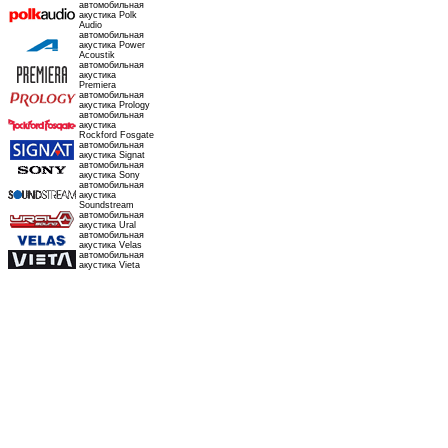
автомобильная
акустика Polk
Audio
автомобильная
акустика Power
Acoustik
автомобильная
акустика
Premiera
автомобильная
акустика Prology
автомобильная
акустика
Rockford Fosgate
автомобильная
акустика Signat
автомобильная
акустика Sony
автомобильная
акустика
Soundstream
автомобильная
акустика Ural
автомобильная
акустика Velas
автомобильная
акустика Vieta