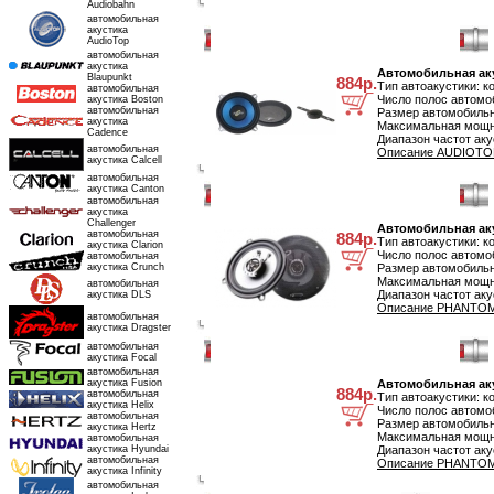
Audiobahn
автомобильная
акустика
Автомобильная акустика AUDIOTOP JE10.2
AudioTop
автомобильная
акустика
Автомобильная ак
Blaupunkt
884р.
Тип автоакустики: 
автомобильная
Число полос автомоб
акустика Boston
автомобильная
Размер автомобильн
акустика
Максимальная мощно
Cadence
Диапазон частот аку
автомобильная
Описание AUDIOTOP 
акустика Calcell
автомобильная
акустика Canton
Автомобильная акустика PHANTOM RS-132
автомобильная
акустика
Challenger
Автомобильная ак
автомобильная
884р.
Тип автоакустики: к
акустика Clarion
Число полос автомоб
автомобильная
акустика Crunch
Размер автомобильн
Максимальная мощно
автомобильная
Диапазон частот аку
акустика DLS
Описание PHANTOM 
автомобильная
акустика Dragster
автомобильная
Автомобильная акустика PHANTOM RS-133
акустика Focal
автомобильная
акустика Fusion
Автомобильная ак
884р.
автомобильная
Тип автоакустики: к
акустика Helix
Число полос автомоб
автомобильная
Размер автомобильн
акустика Hertz
Максимальная мощно
автомобильная
акустика Hyundai
Диапазон частот аку
автомобильная
Описание PHANTOM 
акустика Infinity
автомобильная