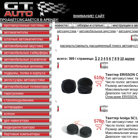
ВНИМАНИЕ! САЙТ
ПРОДАЁТСЯ/СДАЁТСЯ В АРЕНДУ!
противоугонные системы
новости
обзоры и статьи
инструкции к а
автоакустика
/
автомобильная акустика
/
автоакустик
автомагнитолы
Расширенный поиск автомобильной акустики
штатные автомагнитолы
раскрыть/закрыть расширенный поиск автоакуст
автомобильная акустика
автомобильные сабвуферы
1
всего: 369 / страница:
2
3
4
5
6
7
8
9
10
далее
автомобильные усилители
Твиттер ERISSON CTP111
автомобильные антенны
подиумы, полки и корпуса
Твиттер ERISSON C
510р.
Тип автоакустики: т
аксессуары автоакустики
Число полос автомоб
Размер автомобильн
автомобильные телевизоры
Максимальная мощно
Диапазон частот аку
парктроники
Описание ERISSON C
стеклоподъёмники
антирадары
Твиттер Ivolga SC1.25-TW
ксенон
Твиттер Ivolga SC1
578р.
gps-навигаторы
Тип автоакустики: т
Число полос автомоб
видеорегистраторы
Размер автомобильн
Максимальная мощно
бортовые компьютеры
Диапазон частот аку