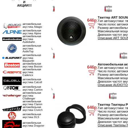
И
АКЦИИ!!!
Твиттер ART SOUND AM Tweeters
Твиттер ART SOUN
наши производители
646р.
Тип автоакустики: т
автомобильная
Число полос автомоб
акустика Adagio
Размер автомобильн
автомобильная
Максимальная мощно
акустика Alpine
Диапазон частот аку
автомобильная
Описание ART SOUND
акустика
Audiobahn
автомобильная
акустика
AudioTop
автомобильная
Автомобильная акустика AUDIOTOP JNX 10
акустика
Blaupunkt
автомобильная
Автомобильная ак
646р.
акустика Boston
Тип автоакустики: к
автомобильная
Число полос автомоб
акустика
Размер автомобильн
Cadence
Максимальная мощно
автомобильная
Диапазон частот аку
акустика Calcell
Описание AUDIOTOP
автомобильная
акустика Canton
автомобильная
Твиттер Твитеры PHANTOM PS30-13
акустика
Challenger
автомобильная
акустика Clarion
Твиттер Твитеры 
646р.
автомобильная
Тип автоакустики: т
акустика Crunch
Число полос автомоб
автомобильная
Размер автомобильн
акустика DLS
Максимальная мощно
Диапазон частот аку
автомобильная
Описание Твитеры 
акустика Dragster