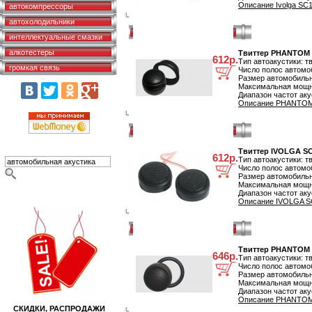
Описание Ivolga SC1
автокомпрессоры
автохолодильники
Твиттер PHANTOM PS30-13
интеллектуальные смазки
алкотестеры
Твиттер PHANTOM 
612р.
Тип автоакустики: т
громкая связь
Число полос автомоб
Размер автомобильн
Максимальная мощно
Диапазон частот аку
Описание PHANTOM 
Твиттер IVOLGA SC-1.25TW
поиск автотехники
Твиттер IVOLGA S
612р.
Тип автоакустики: т
Число полос автомоб
Размер автомобильн
Максимальная мощно
Диапазон частот аку
распродажи, акции!
Описание IVOLGA SC
Твиттер PHANTOM PS30-12
Твиттер PHANTOM 
646р.
Тип автоакустики: т
Число полос автомоб
Размер автомобильн
Максимальная мощно
Диапазон частот аку
Описание PHANTOM 
СКИДКИ, РАСПРОДАЖИ