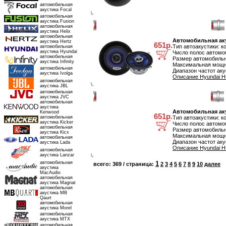
автомобильная
акустика Focal
автомобильная
акустика Fusion
Автомобильная акустика Hyundai H-CSG402
автомобильная
акустика Helix
автомобильная
Автомобильная ак
акустика Hertz
651р.
Тип автоакустики: к
автомобильная
акустика Hyundai
Число полос автомоб
автомобильная
Размер автомобильн
акустика Infinity
Максимальная мощно
автомобильная
Диапазон частот аку
акустика Ivolga
Описание Hyundai H
автомобильная
акустика JBL
автомобильная
Автомобильная акустика Hyundai H-CSH402
акустика JVC
автомобильная
акустика
Автомобильная аку
Kenwood
651р.
автомобильная
Тип автоакустики: к
акустика Kicker
Число полос автомоб
автомобильная
Размер автомобильн
акустика Kicx
Максимальная мощно
автомобильная
Диапазон частот аку
акустика Lada
Описание Hyundai H
автомобильная
акустика Lanzar
автомобильная
1
всего: 369 / страница:
2
3
4
5
6
7
8
9
10
далее
акустика
MacAudio
автомобильная
акустика Magnat
автомобильная
акустика MB
Qaurt
автомобильная
акустика Morel
автомобильная
акустика MTX
автомобильная