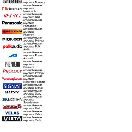
акустика Mystery
автомобильная
акустика
Nakamichi
автомобильная
акустика NRG
автомобильная
акустика
Panasonic
автомобильная
акустика
Phantom
автомобильная
акустика Pioneer
автомобильная
акустика Polk
Audio
автомобильная
акустика Power
Acoustik
автомобильная
акустика
Premiera
автомобильная
акустика Prology
автомобильная
акустика
Rockford Fosgate
автомобильная
акустика Signat
автомобильная
акустика Sony
автомобильная
акустика
Soundstream
автомобильная
акустика Ural
автомобильная
акустика Velas
автомобильная
акустика Vieta