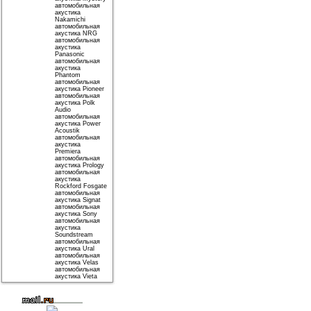
автомобильная
акустика
Nakamichi
автомобильная
акустика NRG
автомобильная
акустика
Panasonic
автомобильная
акустика
Phantom
автомобильная
акустика Pioneer
автомобильная
акустика Polk
Audio
автомобильная
акустика Power
Acoustik
автомобильная
акустика
Premiera
автомобильная
акустика Prology
автомобильная
акустика
Rockford Fosgate
автомобильная
акустика Signat
автомобильная
акустика Sony
автомобильная
акустика
Soundstream
автомобильная
акустика Ural
автомобильная
акустика Velas
автомобильная
акустика Vieta