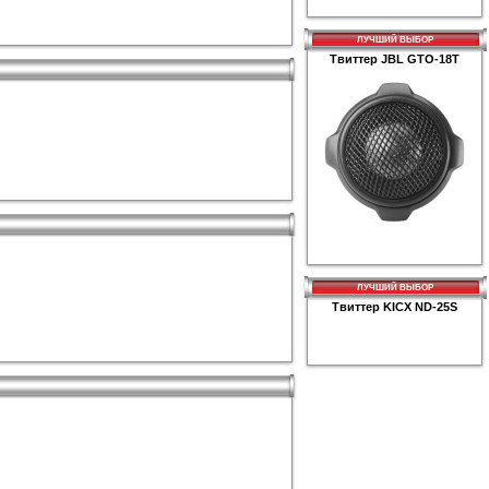
ЛУЧШИЙ ВЫБОР
Твиттер JBL GTO-18T
1598р.
ЛУЧШИЙ ВЫБОР
Твиттер KICX ND-25S
1122р.