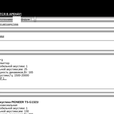
ТСЯ В АРЕНДУ!
втотехнике
форум
я автоакустика
ики
 1
твиттер
обильной акустики: 1
ной акустики,мм: 25
ность динамиков,Вт: 165
устики,Гц: 1500-20000
 1...
кустика PIONEER TS-G1321I
 коаксиальная
обильной акустики: 1
ной акустики,мм: 130