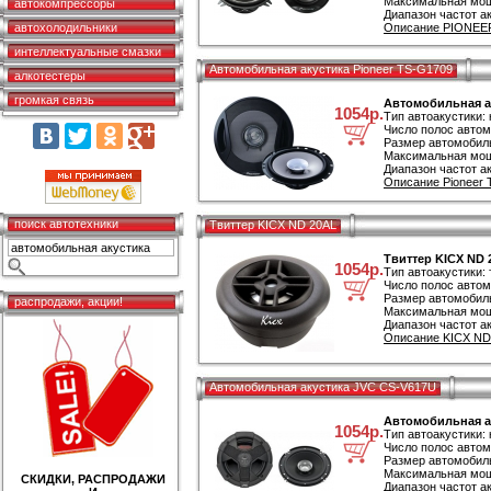
Максимальная мощ
автокомпрессоры
Диапазон частот ак
автохолодильники
Описание PIONEER
интеллектуальные смазки
Автомобильная акустика Pioneer TS-G1709
алкотестеры
громкая связь
Автомобильная ак
1054р.
Тип автоакустики:
Число полос автом
Размер автомобиль
Максимальная мощ
Диапазон частот ак
Описание Pioneer 
поиск автотехники
Твиттер KICX ND 20AL
Твиттер KICX ND 
1054р.
Тип автоакустики: 
Число полос автом
Размер автомобиль
распродажи, акции!
Максимальная мощ
Диапазон частот ак
Описание KICX ND 
Автомобильная акустика JVC CS-V617U
Автомобильная а
1054р.
Тип автоакустики:
Число полос автом
Размер автомобиль
Максимальная мощ
СКИДКИ, РАСПРОДАЖИ
Диапазон частот ак