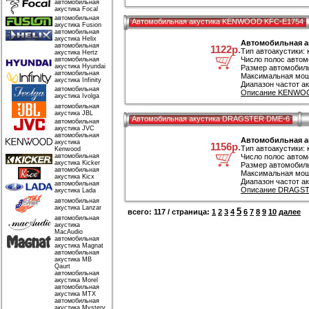
автомобильная
акустика Focal
автомобильная
Автомобильная акустика KENWOOD KFC-E1754
акустика Fusion
автомобильная
акустика Helix
Автомобильная а
автомобильная
1122р.
Тип автоакустики:
акустика Hertz
Число полос автом
автомобильная
акустика Hyundai
Размер автомобиль
автомобильная
Максимальная мощ
акустика Infinity
Диапазон частот ак
автомобильная
Описание KENWOO
акустика Ivolga
автомобильная
акустика JBL
Автомобильная акустика DRAGSTER DME-6
автомобильная
акустика JVC
автомобильная
Автомобильная а
акустика
1156р.
Тип автоакустики:
Kenwood
автомобильная
Число полос автом
акустика Kicker
Размер автомобиль
автомобильная
Максимальная мощ
акустика Kicx
Диапазон частот ак
автомобильная
Описание DRAGST
акустика Lada
автомобильная
акустика Lanzar
5
всего: 117 / страница:
1
2
3
4
6
7
8
9
10
далее
автомобильная
акустика
MacAudio
автомобильная
акустика Magnat
автомобильная
акустика MB
Qaurt
автомобильная
акустика Morel
автомобильная
акустика MTX
автомобильная
акустика Mystery