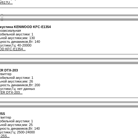
V617U...
акустика KENWOOD KFC-E1354
 коаксиальная
обильной акустики: 1
ной акустики,мм: 130
ность динамиков,Вт: 140
устики,Гц: 40-20000
D KFC-E1354...
R DTX-203
твиттер
обильной акустики: 1
ной акустики,мм: 26
ность динамиков,Вт: 200
устики,Гц: нет данных
R DTX-203...
25S
твиттер
обильной акустики: 1
ной акустики,мм: 25
ность динамиков,Вт: 140
устики,Гц: 2500-24000
25S...