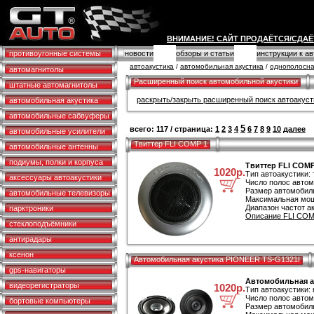
ВНИМАНИЕ! САЙТ ПРОДАЁТСЯ/СДАЁ
противоугонные системы
новости
обзоры и статьи
инструкции к а
автоакустика
/
автомобильная акустика
/
однополосна
автомагнитолы
Расширенный поиск автомобильной акустики
штатные автомагнитолы
раскрыть/закрыть расширенный поиск автоакуст
автомобильная акустика
автомобильные сабвуферы
5
всего: 117 / страница:
1
2
3
4
6
7
8
9
10
далее
автомобильные усилители
Твиттер FLI COMP 1
автомобильные антенны
подиумы, полки и корпуса
Твиттер FLI COMP
1020р.
Тип автоакустики: 
аксессуары автоакустики
Число полос автом
Размер автомобиль
автомобильные телевизоры
Максимальная мощ
Диапазон частот ак
парктроники
Описание FLI COMP
стеклоподъёмники
антирадары
ксенон
Автомобильная акустика PIONEER TS-G1321I
gps-навигаторы
Автомобильная а
видеорегистраторы
1020р.
Тип автоакустики:
Число полос автом
бортовые компьютеры
Размер автомобиль