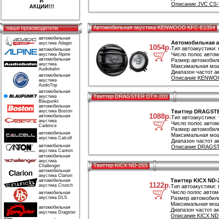
И
Описание JVC CS-
АКЦИИ!!!
Автомобильная акустика KENWOOD KFC-E1354
наши производители
автомобильная
Автомобильная 
акустика Adagio
1054р.
Тип автоакустики:
автомобильная
Число полос автом
акустика Alpine
автомобильная
Размер автомобиль
акустика
Максимальная мощ
Audiobahn
Диапазон частот ак
автомобильная
Описание KENWOO
акустика
AudioTop
автомобильная
Твиттер DRAGSTER DTX-203
акустика
Blaupunkt
автомобильная
акустика Boston
Твиттер DRAGSTE
1088р.
автомобильная
Тип автоакустики: 
акустика
Число полос автом
Cadence
Размер автомобиль
автомобильная
Максимальная мощ
акустика Calcell
Диапазон частот ак
автомобильная
Описание DRAGSTE
акустика Canton
автомобильная
акустика
Твиттер KICX ND-25S
Challenger
автомобильная
акустика Clarion
Твиттер KICX ND-
автомобильная
1122р.
акустика Crunch
Тип автоакустики: 
Число полос автом
автомобильная
акустика DLS
Размер автомобиль
Максимальная мощ
автомобильная
Диапазон частот ак
акустика Dragster
Описание KICX ND-