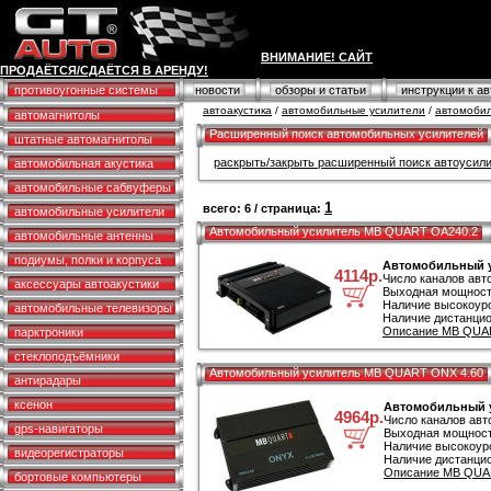
ВНИМАНИЕ! САЙТ
ПРОДАЁТСЯ/СДАЁТСЯ В АРЕНДУ!
противоугонные системы
новости
обзоры и статьи
инструкции к а
автоакустика
/
автомобильные усилители
/
автомобил
автомагнитолы
Расширенный поиск автомобильных усилителей
штатные автомагнитолы
раскрыть/закрыть расширенный поиск автоусил
автомобильная акустика
автомобильные сабвуферы
1
всего: 6 / страница:
автомобильные усилители
Автомобильный усилитель MB QUART OA240.2
автомобильные антенны
подиумы, полки и корпуса
Автомобильный у
4114р.
Число каналов авт
аксессуары автоакустики
Выходная мощность
Наличие высокоуро
автомобильные телевизоры
Наличие дистанцио
Описание MB QUAR
парктроники
стеклоподъёмники
Автомобильный усилитель MB QUART ONX 4.60
антирадары
ксенон
Автомобильный 
4964р.
Число каналов авт
gps-навигаторы
Выходная мощност
Наличие высокоуро
видеорегистраторы
Наличие дистанцио
Описание MB QUAR
бортовые компьютеры