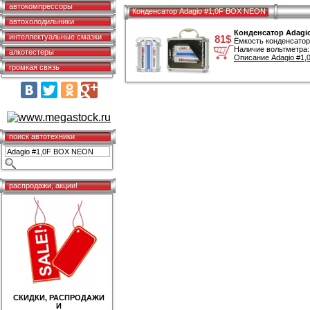
автокомпрессоры
Конденсатор Adagio #1,0F BOX NEON
автохолодильники
Конденсатор Adagi
интеллектуальные смазки
81$
Ёмкость конденсатор
Наличие вольтметра:
алкотестеры
Описание Adagio #1,
громкая связь
поиск автотехники
распродажи, акции!
СКИДКИ, РАСПРОДАЖИ
И