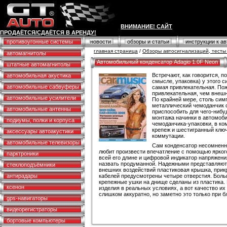
ВНИМАНИЕ! САЙТ
ПРОДАЁТСЯ/СДАЁТСЯ В АРЕНДУ!
противоугонные системы
новости
обзоры и статьи
инструкции к а
главная страница
/
Обзоры автосигнализаций, тесты 
автомагнитолы
Автомобильный конденсатор Adagio 1.0F Neon
штатные автомагнитолы
Встречают, как говорится, по
автомобильная акустика
смысле, упаковка) у этого с
автомобильные сабвуферы
самая привлекательная. Пож
привлекательная, чем внешн
автомобильные усилители
По крайней мере, столь си
металлический чемоданчик 
автомобильные антенны
приспособить для чего-нибу
монтажа начинки в автомоб
подиумы, полки и корпуса
чемоданчика-упаковки, в ко
крепеж и шестигранный клю
аксессуары автоакустики
коммутации.
автомобильные телевизоры
Сам конденсатор несомненно
любит произвести впечатление с помощью ярког
парктроники
всей его длине и цифровой индикатор напряжен
назвать продуманной. Надежными представляют
стеклоподъёмники
внешних воздействий пластиковая крышка, прикр
антирадары
кабелей предусмотрены четыре отверстия. Больш
крепежные ушки на днище сделаны из пластика. 
ксенон
изделия в реальных условиях, а вот качество их
слишком аккуратно, но заметно это только при 
gps-навигаторы
видеорегистраторы
бортовые компьютеры