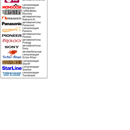
сигнализации
Mongoose
сабвуферы
Mystery
автомагнитолы
Nakamichi
автомагнитолы
Panasonic
сигнализации
Pantera
автомагнитолы
Pioneer
автомагнитолы
Prology
автомагнитолы
Sony
автомобильные
сигнализации
Scher-Khan
сигнализации
Sheriff
сигнализации
Starline
сигнализации
Tomahawk